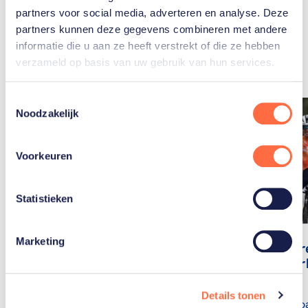
partners voor social media, adverteren en analyse. Deze
Gerelateerde
partners kunnen deze gegevens combineren met andere
informatie die u aan ze heeft verstrekt of die ze hebben
artikelen
Toon alle
verzameld op basis van uw gebruik van hun services.
Toestemmingsselectie
Noodzakelijk
Voorkeuren
Statistieken
Marketing
Wegwielr
volle ste
Parijs
Bijrol voor
Details tonen
De bondsco