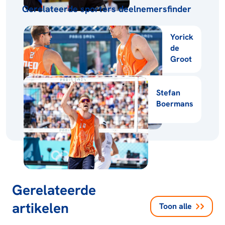
Gerelateerde sporters deelnemersfinder
Yorick
de
Groot
Stefan
Boermans
Gerelateerde
artikelen
Toon alle