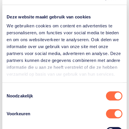
Scheurtje
Deze website maakt gebruik van cookies
De chemie was er nog steeds. In maart werden ze
We gebruiken cookies om content en advertenties te
tweede op het Challenge-toernooi in La Paz en
personaliseren, om functies voor social media te bieden
vierde op het Elite 16-toernooi in Tepic, allebei in
en om ons websiteverkeer te analyseren. Ook delen we
informatie over uw gebruik van onze site met onze
Mexico. Maar lang duurde de hernieuwde
partners voor social media, adverteren en analyse. Deze
samenwerking niet. Deze keer was het Stefan die
partners kunnen deze gegevens combineren met andere
geveld werd door een rugblessure. “Ik had een
informatie die u aan ze heeft verstrekt of die ze hebben
scheurtje in een band in mijn rug. Dat deed veel pijn
verzameld op basis van uw gebruik van hun services.
bij het trainen en daardoor word je flink
belemmerd.”
Toestemmingsselectie
Noodzakelijk
Uiteindelijk was Stefan een paar maanden uit de
roulatie. Hij miste hierdoor het Europees
Voorkeuren
kampioenschap, dat in augustus opnieuw in Wenen
plaatsvond. Yorick kon op het laatste moment een