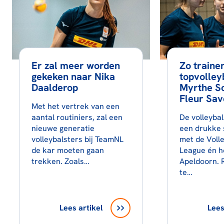
Er zal meer worden
Zo traine
gekeken naar Nika
topvolleyb
Daalderop
Myrthe S
Fleur Sav
Met het vertrek van een
aantal routiniers, zal een
De volleyba
nieuwe generatie
een drukke 
volleybalsters bij TeamNL
met de Voll
de kar moeten gaan
League én h
trekken. Zoals…
Apeldoorn. 
te…
Lees artikel
Lees