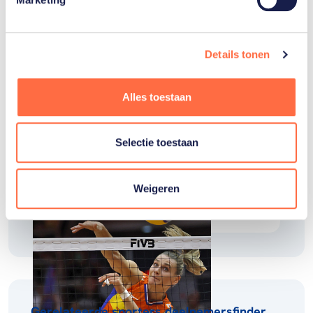
Anne
Buijs
Details tonen
Alles toestaan
Gerelateerde teams
Selectie toestaan
Weigeren
Volleybal
vrouwen
Gerelateerde sporters deelnemersfinder