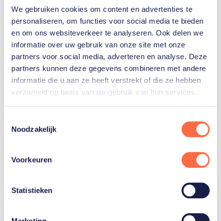
We gebruiken cookies om content en advertenties te
personaliseren, om functies voor social media te bieden
en om ons websiteverkeer te analyseren. Ook delen we
informatie over uw gebruik van onze site met onze
partners voor social media, adverteren en analyse. Deze
partners kunnen deze gegevens combineren met andere
informatie die u aan ze heeft verstrekt of die ze hebben
verzameld op basis van uw gebruik van hun services.
Toestemmingsselectie
Noodzakelijk
Dit bericht op Instagram bekijken
Een bericht gedeeld door Anne Buijs FC (@abuijs11)
Voorkeuren
Statistieken
Gerelateerde sporters
Marketing