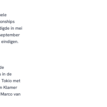
uele
ionships
igde in mei
 september
 eindigen.
de
 in de
n Tokio met
en Klamer
 Marco van