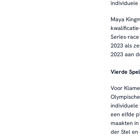
individuele 
Maya Kingm
kwalificati
Series-race
2023 als z
2023 aan de
Vierde Spe
Voor Klame
Olympische
individuele
een elfde p
maakten in
der Stel en