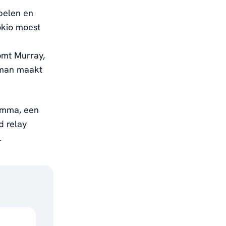
pelen en
Tokio moest
omt Murray,
kman maakt
ramma, een
d relay
.