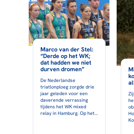
Marco van der Stel:
“Derde op het WK;
dat hadden we niet
durven dromen”
M
ko
De Nederlandse
al
triatlonploeg zorgde drie
jaar geleden voor een
Zi
daverende verrassing
he
tijdens het WK mixed
ob
relay in Hamburg. Op het…
Ho
Ko