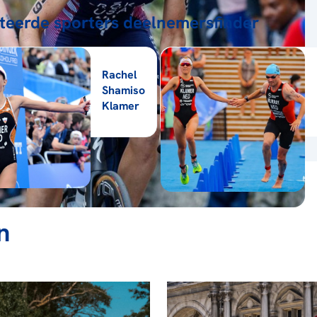
teerde sporters deelnemersfinder
Rachel
Shamiso
Klamer
n