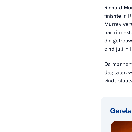
Richard Mu
finishte in 
Murray vers
hartritmest
die getrouw
eind juli i
De mannenwe
dag later, 
vindt plaat
Gerela