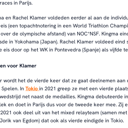
races in Parijs.
a en Rachel Klamer voldeden eerder al aan de individ
e-eis (een topachtnotering in een World Triathlon Champ
 over de olympische afstand) van NOC*NSF. Kingma eind
esde in Yokohama (Japan). Rachel Klamer voldeed eind
 eis door op het WK in Pontevedra (Spanje) als vijfde te
len voor Klamer
r wordt het de vierde keer dat ze gaat deelnemen aan 
 Spelen. In
Tokio
in 2021 greep ze met een vierde plaats
 wedstrijd net naast de medailles. Kingma debuteerde i
lek en doet in Parijs dus voor de tweede keer mee. Zij 
 2021 ook deel uit van het mixed relayteam (samen met
 Jorik van Egdom) dat ook als vierde eindigde in Tokio.