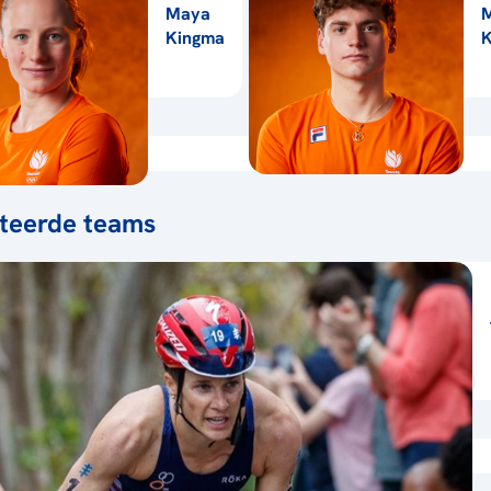
Maya
M
Kingma
teerde teams