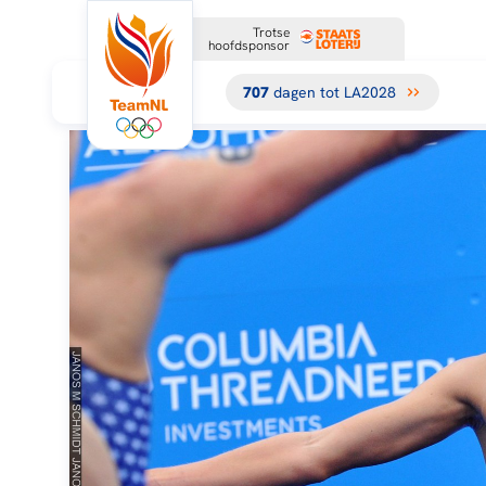
Trotse
hoofdsponsor
707
dagen tot LA2028