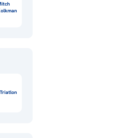
itch
Kolkman
Triatlon