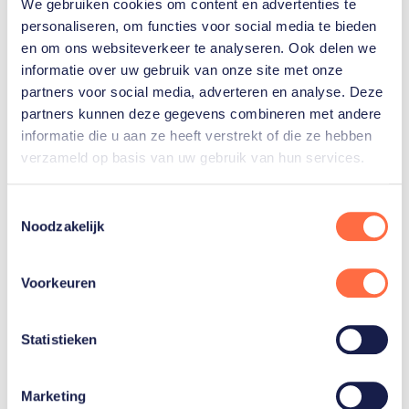
We gebruiken cookies om content en advertenties te
personaliseren, om functies voor social media te bieden
en om ons websiteverkeer te analyseren. Ook delen we
Gerelateerde teams
informatie over uw gebruik van onze site met onze
partners voor social media, adverteren en analyse. Deze
partners kunnen deze gegevens combineren met andere
informatie die u aan ze heeft verstrekt of die ze hebben
Zeilen
verzameld op basis van uw gebruik van hun services.
Toestemmingsselectie
Noodzakelijk
Voorkeuren
Gerelateerde sporters deelnemersfinder
Statistieken
Odile
van
Aanholt
Marketing