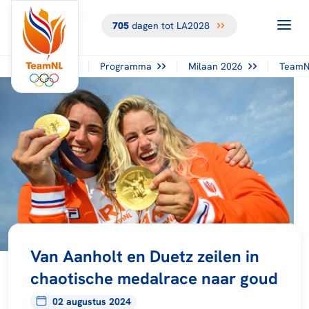
705
dagen tot LA2028
Programma
Milaan 2026
TeamN
Van Aanholt en Duetz zeilen in
chaotische medalrace naar goud
02 augustus 2024