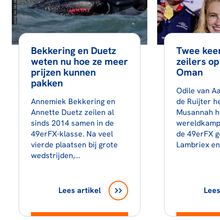
Bekkering en Duetz
Twee kee
weten nu hoe ze meer
zeilers o
prijzen kunnen
Oman
pakken
Odile van Aa
Annemiek Bekkering en
de Ruijter h
Annette Duetz zeilen al
Musannah h
sinds 2014 samen in de
wereldkamp
49erFX-klasse. Na veel
de 49erFX g
vierde plaatsen bij grote
Lambriex e
wedstrijden,…
Lees artikel
Lees