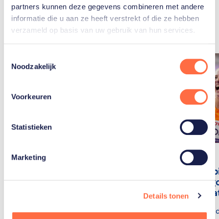
Gerelateerde
partners kunnen deze gegevens combineren met andere
artikelen
Toon alle
informatie die u aan ze heeft verstrekt of die ze hebben
verzameld op basis van uw gebruik van hun services.
Toestemmingsselectie
Noodzakelijk
Voorkeuren
Statistieken
Marketing
Liveblog
Liveblog
Paralympische
Paralymp
Spelen: Tristan heeft
Spelen: g
zijn triple en clean
bij para-a
Details tonen
sweep bij het atletiek
De tweede d