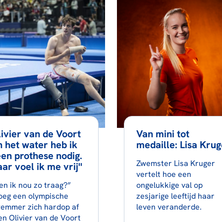
ivier van de Voort
Van mini tot
In het water heb ik
medaille: Lisa Krug
en prothese nodig.
Zwemster Lisa Kruger
ar voel ik me vrij''
vertelt hoe een
en ik nou zo traag?”
ongelukkige val op
oeg een olympische
zesjarige leeftijd haar
emmer zich hardop af
leven veranderde.
en Olivier van de Voort