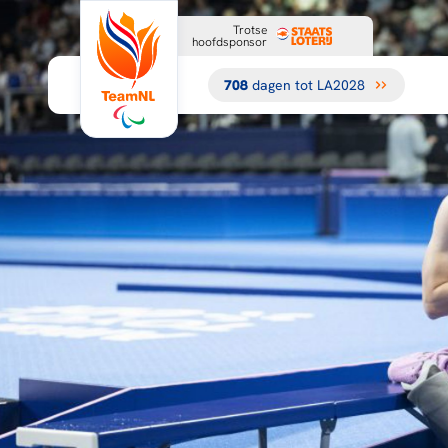
Trotse
hoofdsponsor
708
dagen tot LA2028