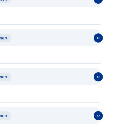
men
men
men