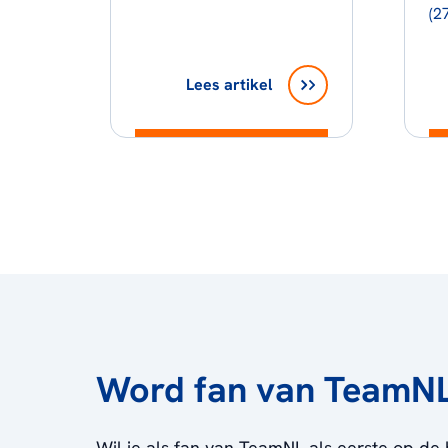
(2
Lees artikel
Word fan van TeamN
Wil je als fan van TeamNL als eerste op de 