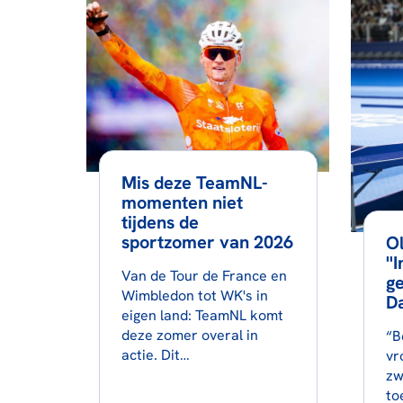
Mis deze TeamNL-
momenten niet
tijdens de
sportzomer van 2026
Ol
''
Van de Tour de France en
ge
Wimbledon tot WK's in
Da
eigen land: TeamNL komt
deze zomer overal in
“B
actie. Dit…
vr
zw
to