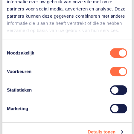
informatie over uw gebruik van onze site met onze
Academy in Den Haag is in het voorjaar van 2025.
partners voor social media, adverteren en analyse. Deze
partners kunnen deze gegevens combineren met andere
Foto: Marit Bouwmeester krijgt een scheepsbel van
informatie die u aan ze heeft verstrekt of die ze hebben
Hilbert Bredemeijer, wethouder sport van de
verzameld op basis van uw gebruik van hun services.
gemeente Den Haag (foto Laurens Morel).
Toestemmingsselectie
Noodzakelijk
Gerelateerde sporters
Voorkeuren
Marit
Statistieken
Bouwmeester
Marketing
Details tonen