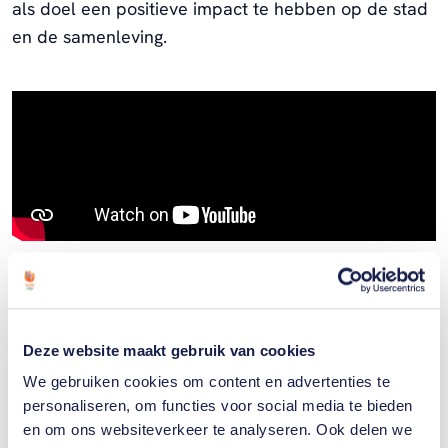
als doel een positieve impact te hebben op de stad
en de samenleving.
Tijdens het WK Zeilen in 2023 werden er al veel
watersportactiviteiten voor jongeren georganiseerd.
Met de Academy wordt dit aanbod structureel
Deze website maakt gebruik van cookies
gemaakt.
We gebruiken cookies om content en advertenties te
personaliseren, om functies voor social media te bieden
De officiële opening van de Marit Bouwmeester
en om ons websiteverkeer te analyseren. Ook delen we