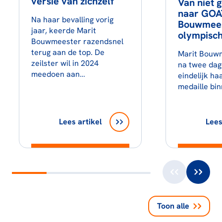
versie van zichzelf
Van niet 
naar GOAT
Na haar bevalling vorig
Bouwmees
jaar, keerde Marit
olympisc
Bouwmeester razendsnel
terug aan de top. De
Marit Bouwm
zeilster wil in 2024
na twee da
meedoen aan…
eindelijk ha
medaille bin
Lees artikel
Lees
Toon alle