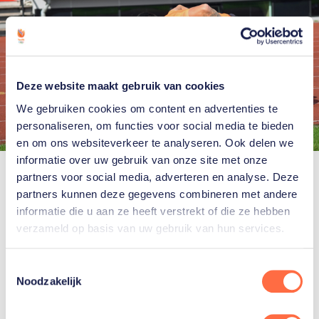
Deze website maakt gebruik van cookies
We gebruiken cookies om content en advertenties te
personaliseren, om functies voor social media te bieden
en om ons websiteverkeer te analyseren. Ook delen we
informatie over uw gebruik van onze site met onze
“Sindsdien kan in vanuit het geloof mijn sport
partners voor social media, adverteren en analyse. Deze
beleven. Ik haalde de Paralympische Spelen in
partners kunnen deze gegevens combineren met andere
informatie die u aan ze heeft verstrekt of die ze hebben
Tokio in 2021. Daar werd ik vijfde in de dubbel.
verzameld op basis van uw gebruik van hun services.
Maar ik wist toen al dat ik daarna zou stoppen. Ik
realiseerde me dat ik nooit de beste
Toestemmingsselectie
rolstoeltennisser ter wereld kon worden, hoeveel ik
Noodzakelijk
er ook voor zou doen. Er waren zeker tien gasten
beter dan ik.”