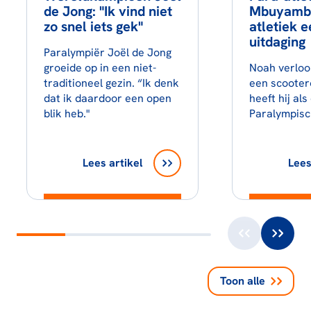
de Jong: "Ik vind niet
Mbuyamba
zo snel iets gek"
atletiek 
uitdaging
Paralympiër Joël de Jong
groeide op in een niet-
Noah verloor
traditioneel gezin. “Ik denk
een scooter
dat ik daardoor een open
heeft hij als
blik heb."
Paralympisc
Lees artikel
Lees
Toon alle