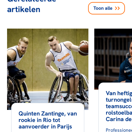
artikelen
Toon alle
Van hefti
turnongel
teamsucc
rolstoelb
Quinten Zantinge, van
Carina de
rookie in Rio tot
aanvoerder in Parijs
Professione