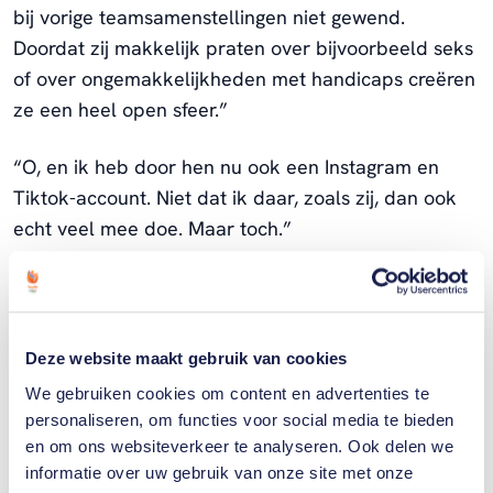
bij vorige teamsamenstellingen niet gewend.
Doordat zij makkelijk praten over bijvoorbeeld seks
of over ongemakkelijkheden met handicaps creëren
ze een heel open sfeer.”
“O, en ik heb door hen nu ook een Instagram en
Tiktok-account. Niet dat ik daar, zoals zij, dan ook
echt veel mee doe. Maar toch.”
Ik leer veel van die jonge meiden.
Deze website maakt gebruik van cookies
Ze zijn zo open. Er lijken geen
We gebruiken cookies om content en advertenties te
taboes te zijn. Geen gêne.
personaliseren, om functies voor social media te bieden
en om ons websiteverkeer te analyseren. Ook delen we
rolstoelbasketballer Cher Korver
informatie over uw gebruik van onze site met onze