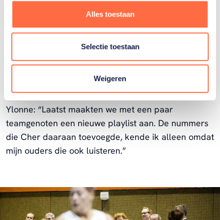
avontuurlijker.”
Alles toestaan
Wanneer merken jullie wél dat leeftijdsverschil?
Selectie toestaan
Cher: “Als we het over tv-programma’s van vroeger
hebben. Die jonge meiden hebben geen idee waar
Weigeren
ik het dan over heb.”
Ylonne: “Laatst maakten we met een paar
teamgenoten een nieuwe playlist aan. De nummers
die Cher daaraan toevoegde, kende ik alleen omdat
mijn ouders die ook luisteren.”