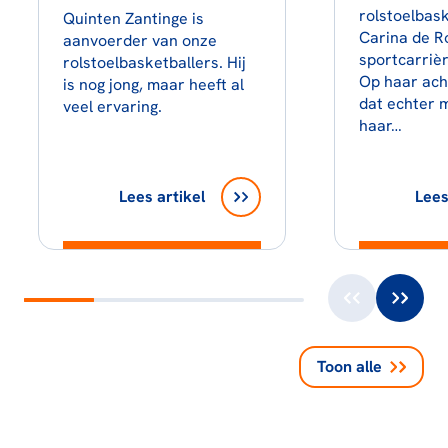
rolstoelbas
Quinten Zantinge is
Carina de R
aanvoerder van onze
sportcarrièr
rolstoelbasketballers. Hij
Op haar ach
is nog jong, maar heeft al
dat echter m
veel ervaring.
haar…
Lees artikel
Lees
Toon alle