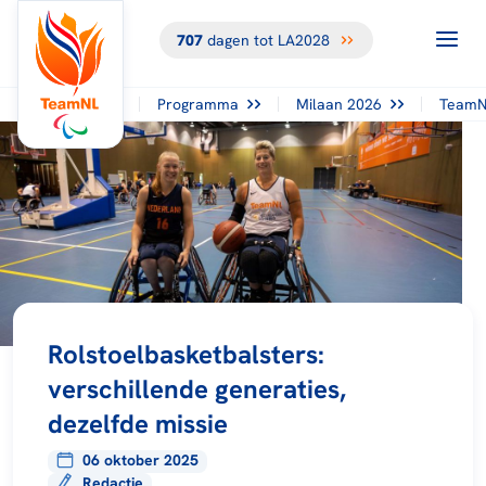
707
dagen tot LA2028
Programma
Milaan 2026
TeamN
Rolstoelbasketbalsters:
verschillende generaties,
dezelfde missie
06 oktober 2025
Redactie