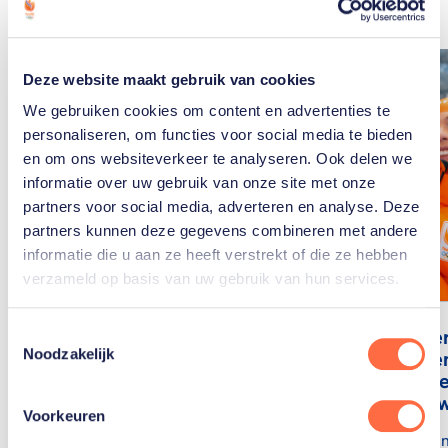
Deze website maakt gebruik van cookies
We gebruiken cookies om content en advertenties te
personaliseren, om functies voor social media te bieden
en om ons websiteverkeer te analyseren. Ook delen we
informatie over uw gebruik van onze site met onze
partners voor social media, adverteren en analyse. Deze
partners kunnen deze gegevens combineren met andere
informatie die u aan ze heeft verstrekt of die ze hebben
verzameld op basis van uw gebruik van hun services.
Misselijk tijdens de
Jutta Lee
Toestemmingsselectie
Noodzakelijk
Spelen en de eerste
haar eige
medailles
hoogtevre
onze sno
Voorkeuren
De eerste sneeuwtraining
van Glenn de Blois in
In deel 2 van