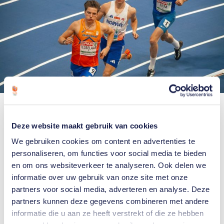
Jeff op de EK indoor in Apeldoorn (foto's: TeamNL/Rixt van de Wal).
Jeff merkt iedere dag hoeveel baat hij heeft gehad
Deze website maakt gebruik van cookies
bij de cursus. Hij aarzelde dan ook niet toen hij
We gebruiken cookies om content en advertenties te
gevraagd werd om ambassadeur te worden van het
personaliseren, om functies voor social media te bieden
Del Ferro Instituut. “Ik wil voor anderen een
en om ons websiteverkeer te analyseren. Ook delen we
inspiratie zijn. Ik laat zien dat je ervan af kunt
informatie over uw gebruik van onze site met onze
partners voor social media, adverteren en analyse. Deze
komen.”
partners kunnen deze gegevens combineren met andere
informatie die u aan ze heeft verstrekt of die ze hebben
“Een stotterprobleem is heel erg. Mensen die het