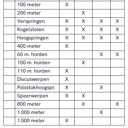
100 meter
X
200 meter
X
Verspringen
X
X
X
X
Kogelstoten
X
X
X
X
Hoogspringen
X
X
X
X
400 meter
X
60 m. horden
X
X
100 m. horden
X
110 m. horden
X
Discuswerpen
X
Polsstokhoogspr.
X
X
Speerwerpen
X
X
800 meter
X
X
1.000 meter
X
1.500 meter
X