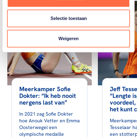
Selectie toestaan
Weigeren
Meerkamper Sofie
Jeff Tesse
Dokter: “Ik heb nooit
“Lengte i
nergens last van”
voordeel, 
het kunt 
In 2021 zag Sofie Dokter
hoe Anouk Vetter en Emma
Meerkamper
Oosterwegel een
Tesselaar h
olympische medaille
een stotter