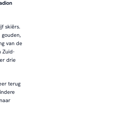
adion
f skiërs.
e gouden,
ng van de
 Zuid-
er drie
eer terug
indere
 naar