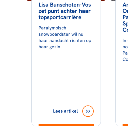
Lisa Bunschoten-Vos
Ar
zet punt achter haar
On
topsportcarrière
P
Sp
Paralympisch
Co
snowboardster wil nu
haar aandacht richten op
In
haar gezin.
no
Pa
Co
Lees artikel