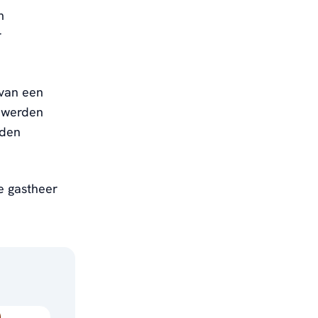
m
r
 van een
s werden
jden
e gastheer