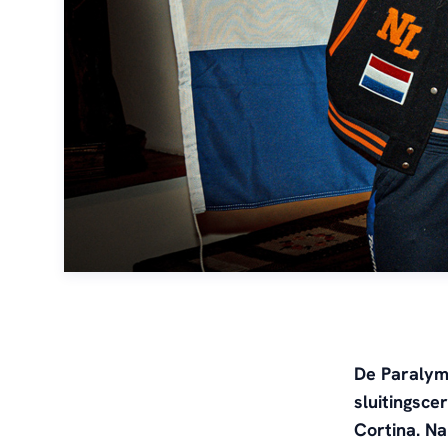
De Paralymp
sluitingsce
Cortina. N