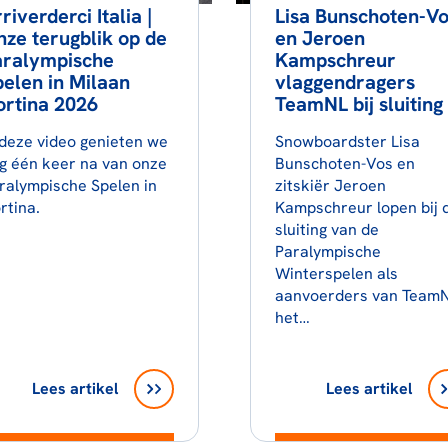
riverderci Italia |
Lisa Bunschoten-Vo
ze terugblik op de
en Jeroen
aralympische
Kampschreur
elen in Milaan
vlaggendragers
rtina 2026
TeamNL bij sluiting
 deze video genieten we
Snowboardster Lisa
g één keer na van onze
Bunschoten-Vos en
ralympische Spelen in
zitskiër Jeroen
rtina.
Kampschreur lopen bij 
sluiting van de
Paralympische
Winterspelen als
aanvoerders van Team
het…
Lees artikel
Lees artikel