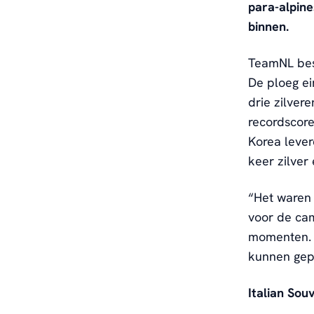
para-alpin
binnen.
TeamNL best
De ploeg ei
drie zilver
recordscore
Korea lever
keer zilver
“Het waren 
voor de ca
momenten. M
kunnen gep
Italian Sou