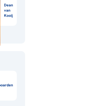
Dean
van
Kooij
boarden