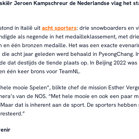
eskiër Jeroen Kampschreur de Nederlandse vlag het st
ond in Italië uit
acht sporters
: drie snowboarders en vij
ndigde als negende in het medailleklassement, met dri
en en één bronzen medaille. Het was een exacte evenari
 die acht jaar geleden werd behaald in PyeongChang. In
de dat destijds de tiende plaats op. In Beijing 2022 was 
 en één keer brons voor TeamNL.
hele mooie Spelen”, blikte chef de mission Esther Verg
mera’s van de NOS. “Met hele mooie en ook een paar m
aar dat is inherent aan de sport. De sporters hebben
resteerd.”
venir