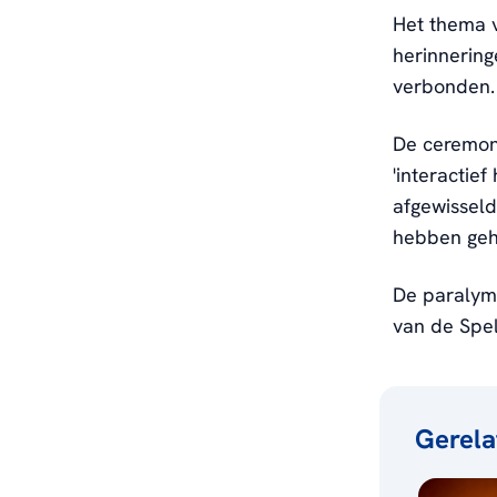
Het thema v
herinnering
verbonden.
De ceremoni
'interactie
afgewisseld
hebben geh
De paralym
van de Spel
Gerela