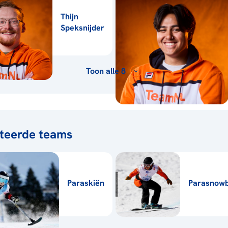
Thijn
Speksnijder
Toon alle 8
teerde teams
Paraskiën
Parasnow