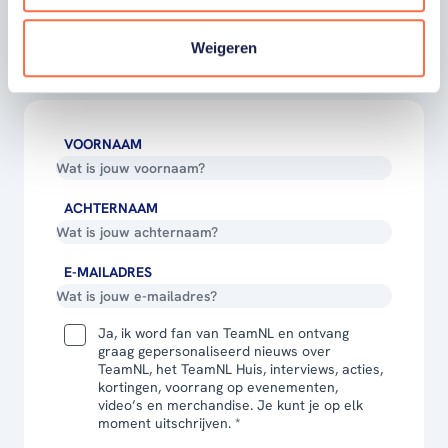
winactie's of toffe sportupdates? Vul dan
hieronder je gegevens in om je in te schrijven
Weigeren
voor onze nieuwsbrief.
VOORNAAM
ACHTERNAAM
E-MAILADRES
Ja, ik word fan van TeamNL en ontvang
graag gepersonaliseerd nieuws over
TeamNL, het TeamNL Huis, interviews, acties,
kortingen, voorrang op evenementen,
video’s en merchandise. Je kunt je op elk
moment uitschrijven. *