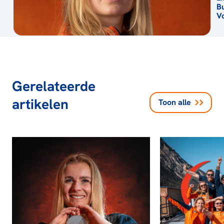
B
V
Gerelateerde
artikelen
Toon alle