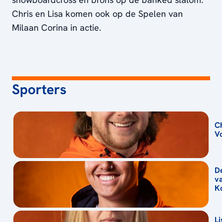
Chris en Lisa komen ook op de Spelen van
Milaan Corina in actie.
Sporters
C
V
D
v
Ko
Li