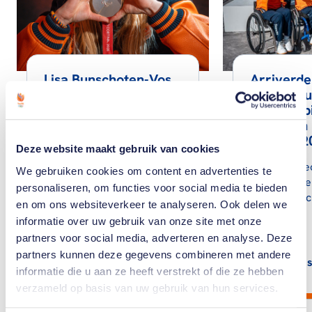
Lisa Bunschoten-Vos
Arriverder
zet punt achter haar
Onze teru
topsportcarrière
Paralymp
Spelen in
Paralympisch
Cortina 2
Deze website maakt gebruik van cookies
snowboardster wil nu haar
aandacht richten op haar
In deze vid
We gebruiken cookies om content en advertenties te
gezin.
nog één kee
personaliseren, om functies voor social media te bieden
Paralympisc
en om ons websiteverkeer te analyseren. Ook delen we
Cortina.
informatie over uw gebruik van onze site met onze
partners voor social media, adverteren en analyse. Deze
partners kunnen deze gegevens combineren met andere
Lees artikel
Lees
informatie die u aan ze heeft verstrekt of die ze hebben
verzameld op basis van uw gebruik van hun services.