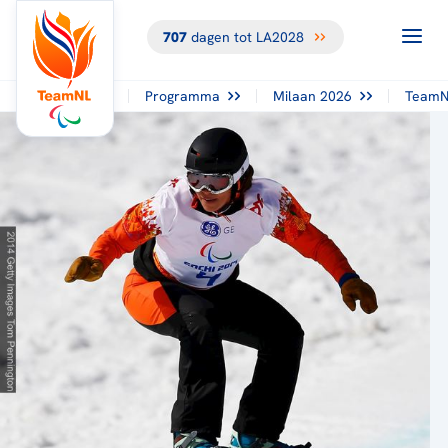
707
dagen tot LA2028
TERUG NAAR
HET
OVERZICHT
Programma
Milaan 2026
TeamN