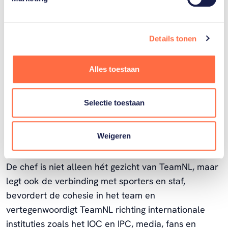
sporters.”
Details tonen
“We kiezen er bewust voor om te blijven werken
met oud-olympiërs en paralympiërs van statuur als
chef de mission. Deze aanpak is de afgelopen cycli
Alles toestaan
uitstekend bevallen. Sporters, begeleiders en de
organisatie ervaren de meerwaarde van chefs die
Selectie toestaan
uit eigen ervaring weten wat presteren op het
hoogste internationale podium vraagt.”
Weigeren
“De functie van chef de mission is uiterst belangrijk.
De chef is niet alleen hét gezicht van TeamNL, maar
legt ook de verbinding met sporters en staf,
bevordert de cohesie in het team en
vertegenwoordigt TeamNL richting internationale
instituties zoals het IOC en IPC, media, fans en