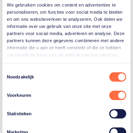
We gebruiken cookies om content en advertenties te
personaliseren, om functies voor social media te bieden
en om ons websiteverkeer te analyseren. Ook delen we
Directeur Topsport André
informatie over uw gebruik van onze site met onze
partners voor social media, adverteren en analyse. Deze
Cats licht de keuze voor de
partners kunnen deze gegevens combineren met andere
nieuwe chefs toe:
informatie die u aan ze heeft verstrekt of die ze hebben
verzameld op basis van uw gebruik van hun services.
“Ik ben ontzettend blij dat we na de succesvolle
Toestemmingsselectie
ervaringen met Pieter van den Hoogenband en
Noodzakelijk
Esther Vergeer opnieuw twee sporticonen kunnen
aanstellen voor deze functie. Met Ireen Wüst en
Voorkeuren
Jetze Plat kiezen we voor twee boegbeelden die
sportieve excellentie, maatschappelijke
Statistieken
betrokkenheid en eigentijds leiderschap
combineren. Beiden hebben internationaal aanzien
en een sterke verbinding met de huidige generatie
Marketing