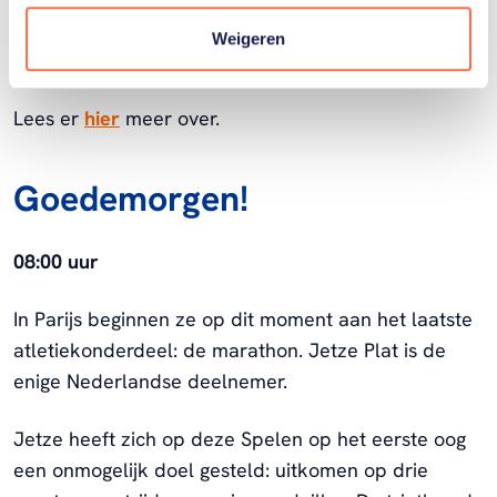
binnen. Dat maakte chef de mission Esther Vergeer
Weigeren
zojuist bekend.
Lees er
hier
meer over.
Goedemorgen!
08:00 uur
In Parijs beginnen ze op dit moment aan het laatste
atletiekonderdeel: de marathon. Jetze Plat is de
enige Nederlandse deelnemer.
Jetze heeft zich op deze Spelen op het eerste oog
een onmogelijk doel gesteld: uitkomen op drie