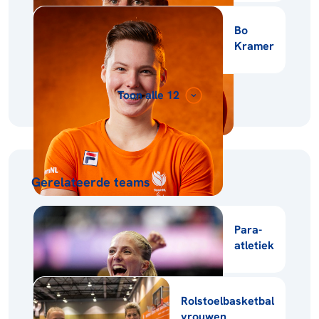
Bo
Kramer
Toon alle 12
Gerelateerde teams
Para-
atletiek
Rolstoelbasketbal
vrouwen