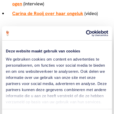
ogen
(interview)
Carina de Rooij over haar ongeluk
(video)
Atletiek
09:39 uur
Deze website maakt gebruik van cookies
We gebruiken cookies om content en advertenties te
Jetze Plat wordt negende op de marathon. Hij legt
personaliseren, om functies voor social media te bieden
de 42 kilometer en 195 meter af in 1:39:47. Dat is 12
en om ons websiteverkeer te analyseren. Ook delen we
minuten en acht seconden achter de Zwitserse
informatie over uw gebruik van onze site met onze
winnaar Marcel Hug en 8:23 achter de nummer 3, de
partners voor social media, adverteren en analyse. Deze
Japanner Tomoki Suzuki.
partners kunnen deze gegevens combineren met andere
informatie die u aan ze heeft verstrekt of die ze hebben
verzameld op basis van uw gebruik van hun services.
Jetze reed in 2022 zijn eerste marathon. Hij was op
zoek naar een nieuwe uitdaging, nadat hij op de