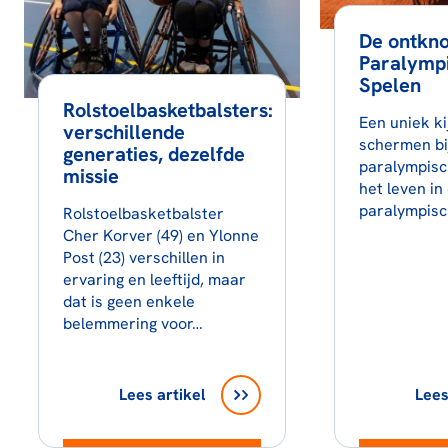
De ontkno
Paralymp
Spelen
Rolstoelbasketbalsters:
Een uniek ki
verschillende
schermen bi
generaties, dezelfde
paralympisc
missie
het leven i
paralympisc
Rolstoelbasketbalster
Cher Korver (49) en Ylonne
Post (23) verschillen in
ervaring en leeftijd, maar
dat is geen enkele
belemmering voor…
Lees artikel
Lees