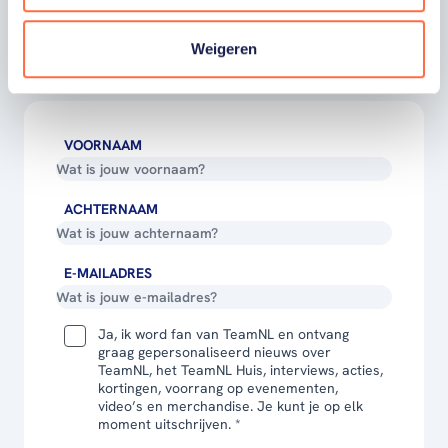
winactie's of toffe sportupdates? Vul dan
hieronder je gegevens in om je in te schrijven
Weigeren
voor onze nieuwsbrief.
VOORNAAM
ACHTERNAAM
E-MAILADRES
Ja, ik word fan van TeamNL en ontvang
graag gepersonaliseerd nieuws over
TeamNL, het TeamNL Huis, interviews, acties,
kortingen, voorrang op evenementen,
video’s en merchandise. Je kunt je op elk
moment uitschrijven. *