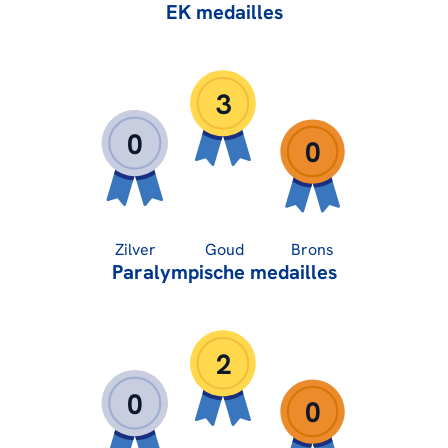
EK medailles
3
0
0
Zilver
Goud
Brons
Paralympische medailles
2
0
0