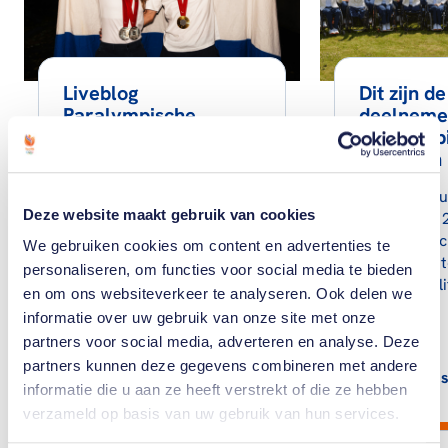
Liveblog
Dit zijn 
Paralympische
deelneme
Spelen: zeventiende
Paralymp
Paralympische
Spelen in 
Spelen afgelopen
Van 28 augu
Deze website maakt gebruik van cookies
De elfde dag van de
september 2
Paralympische Spelen in
Paralympisc
We gebruiken cookies om content en advertenties te
Parijs. Volg de sporters
Welke sport
personaliseren, om functies voor social media te bieden
van TeamNL in ons liveblog,
zich gekwali
en om ons websiteverkeer te analyseren. Ook delen we
met resultaten, reacties,…
informatie over uw gebruik van onze site met onze
partners voor social media, adverteren en analyse. Deze
partners kunnen deze gegevens combineren met andere
Lees artikel
Lees
informatie die u aan ze heeft verstrekt of die ze hebben
verzameld op basis van uw gebruik van hun services.