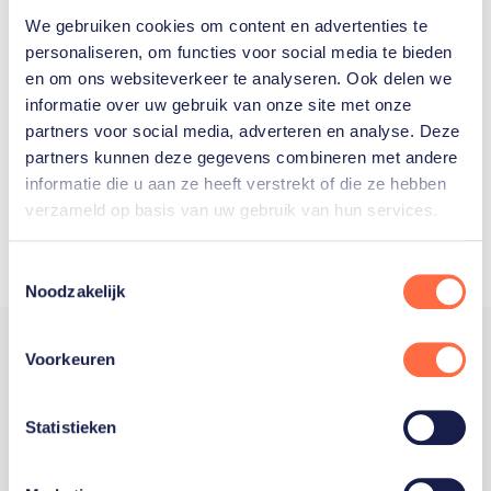
We gebruiken cookies om content en advertenties te
Welke Nederlanders hebben er
personaliseren, om functies voor social media te bieden
en om ons websiteverkeer te analyseren. Ook delen we
ooit meegedaan aan de
informatie over uw gebruik van onze site met onze
Olympische Spelen?
partners voor social media, adverteren en analyse. Deze
partners kunnen deze gegevens combineren met andere
informatie die u aan ze heeft verstrekt of die ze hebben
verzameld op basis van uw gebruik van hun services.
Toestemmingsselectie
Noodzakelijk
Voorkeuren
Trotse hoofdsponsor
Statistieken