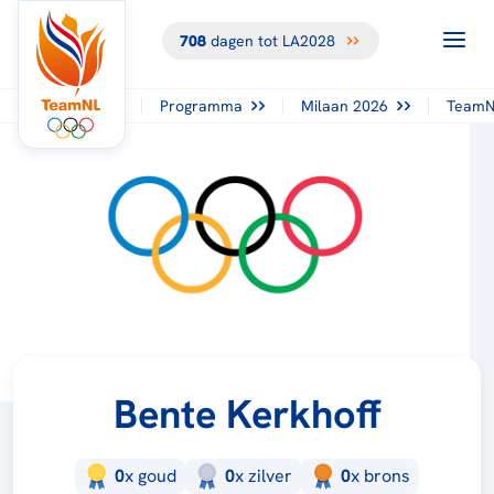
708
dagen tot LA2028
Programma
Milaan 2026
TeamN
Bente Kerkhoff
0
x
goud
0
x
zilver
0
x
brons