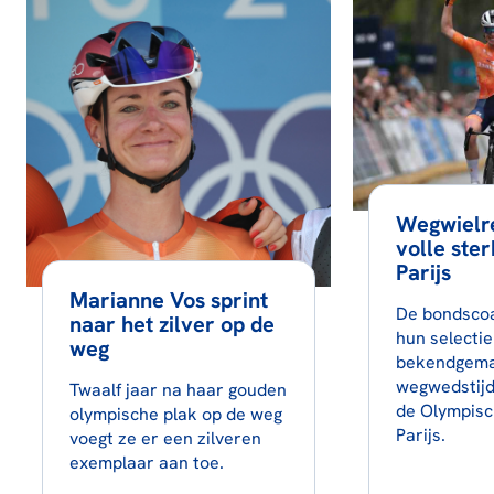
Wegwielr
volle ste
Parijs
Marianne Vos sprint
De bondsco
naar het zilver op de
hun selectie
weg
bekendgema
wegwedstijd 
Twaalf jaar na haar gouden
de Olympisc
olympische plak op de weg
Parijs.
voegt ze er een zilveren
exemplaar aan toe.