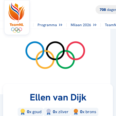
708
dagen
Programma
Milaan 2026
TeamN
Ellen van Dijk
0
x
goud
0
x
zilver
0
x
brons