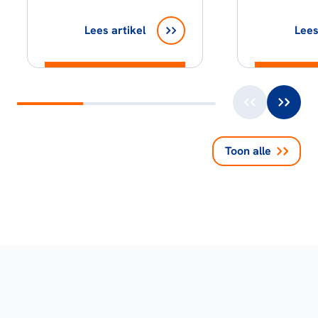
Lees artikel
Lees
Toon alle