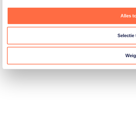
Alles t
Selectie
Weig