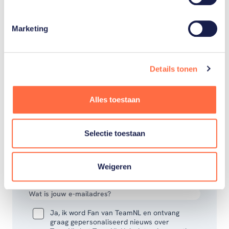
Word fan van TeamNL en mis niks van de
Paralympische Spelen van Parijs! Je ontvangt
Marketing
gepersonaliseerd nieuws over TeamNL en de
Spelen. Vul hieronder je gegevens in om je in te
schrijven. Bekijk de toepasselijke
Details tonen
privacyverklaring.
Alles toestaan
VOORNAAM
Selectie toestaan
ACHTERNAAM
Weigeren
E-MAILADRES
Ja, ik word Fan van TeamNL en ontvang
graag gepersonaliseerd nieuws over