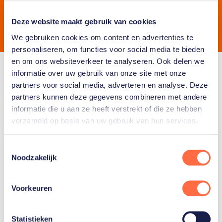
27
17
12
Goud
Zilver
Brons
Deze website maakt gebruik van cookies
We gebruiken cookies om content en advertenties te
personaliseren, om functies voor social media te bieden
en om ons websiteverkeer te analyseren. Ook delen we
Bekijk volledig overzicht
informatie over uw gebruik van onze site met onze
partners voor social media, adverteren en analyse. Deze
partners kunnen deze gegevens combineren met andere
informatie die u aan ze heeft verstrekt of die ze hebben
verzameld op basis van uw gebruik van hun services.
Word fan van
Toestemmingsselectie
TeamNL en volg de
Noodzakelijk
weg onze sporters
Voorkeuren
in oranje
Statistieken