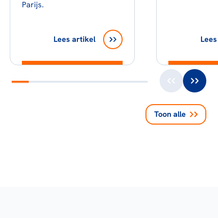
Parijs.
Lees artikel
Lees 
Toon alle