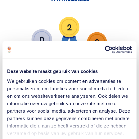
2
0
0
Deze website maakt gebruik van cookies
Zilver
Goud
Brons
EK medailles
We gebruiken cookies om content en advertenties te
personaliseren, om functies voor social media te bieden
en om ons websiteverkeer te analyseren. Ook delen we
informatie over uw gebruik van onze site met onze
5
partners voor social media, adverteren en analyse. Deze
0
partners kunnen deze gegevens combineren met andere
0
informatie die u aan ze heeft verstrekt of die ze hebben
verzameld op basis van uw gebruik van hun services.