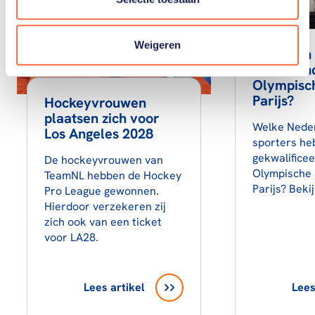
Weigeren
Wie gaan
Nederlan
Olympisch
Parijs?
Hockeyvrouwen
plaatsen zich voor
Welke Nede
Los Angeles 2028
sporters he
gekwalifice
De hockeyvrouwen van
Olympische 
TeamNL hebben de Hockey
Parijs? Bekij
Pro League gewonnen.
Hierdoor verzekeren zij
zich ook van een ticket
voor LA28.
Lees artikel
Lees