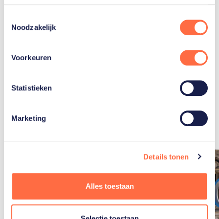
Toestemmingsselectie
Zilver
Goud
Brons
Noodzakelijk
Voorkeuren
Statistieken
Gerelateerde
artikelen
Toon alle
Marketing
Details tonen
Alles toestaan
Selectie toestaan