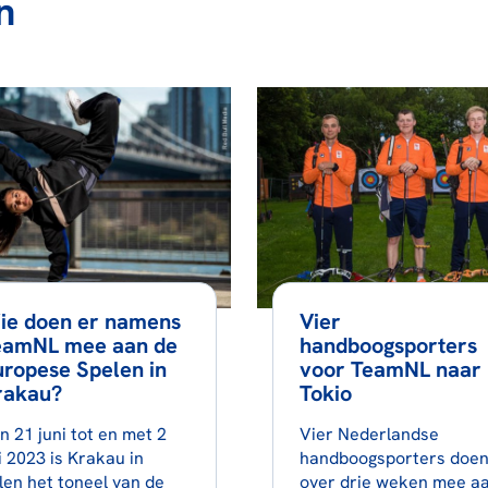
n
ie doen er namens
Vier
eamNL mee aan de
handboogsporters
ropese Spelen in
voor TeamNL naar
rakau?
Tokio
n 21 juni tot en met 2
Vier Nederlandse
li 2023 is Krakau in
handboogsporters doe
len het toneel van de
over drie weken mee a