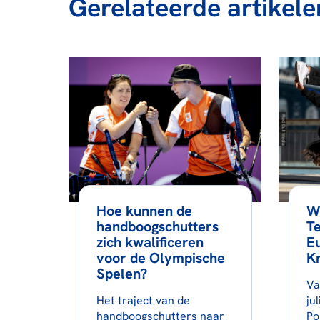
Gerelateerde artikele
Hoe kunnen de
W
handboogschutters
T
zich kwalificeren
Eu
voor de Olympische
K
Spelen?
Va
Het traject van de
ju
handboogschutters naar
Po