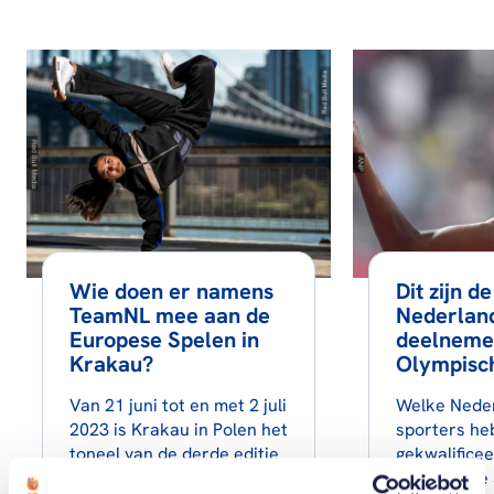
Wie doen er namens
Dit zijn de
TeamNL mee aan de
Nederlan
Europese Spelen in
deelneme
Krakau?
Olympisc
Van 21 juni tot en met 2 juli
Welke Nede
2023 is Krakau in Polen het
sporters he
toneel van de derde editie
gekwalifice
van…
Olympische 