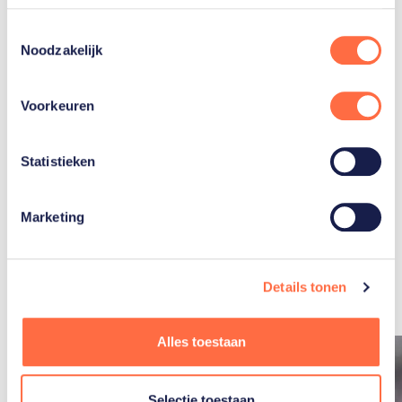
5
0
Toestemmingsselectie
Noodzakelijk
Zilver
Goud
Brons
Voorkeuren
Statistieken
Marketing
Gerelateerde
artikelen
Toon alle
Details tonen
Alles toestaan
Selectie toestaan