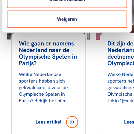
Weigeren
Wie gaan er namens
Dit zijn de
Nederland naar de
Nederlan
Olympische Spelen in
deelneme
Parijs?
Olympisc
Welke Nederlandse
Welke Nede
sporters hebben zich
sporters he
gekwalificeerd voor de
gekwalifice
Olympische Spelen in
Olympische 
Parijs? Bekijk het hier.
Tokio? (Excl
Lees artikel
Lees