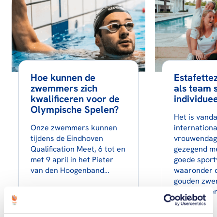
Hoe kunnen de
Estafette
zwemmers zich
als team 
kwalificeren voor de
individuee
Olympische Spelen?
Het is vand
Onze zwemmers kunnen
internationa
tijdens de Eindhoven
vrouwendag.
Qualification Meet, 6 tot en
gezegend me
met 9 april in het Pieter
goede sport
van den Hoogenband…
waaronder 
gouden zwe
Marrit Stee