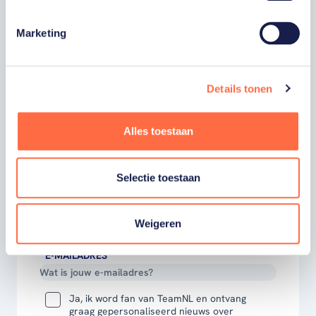
Wil je als fan van TeamNL als eerste op de
Marketing
hoogte zijn van onze sporters, toernooien,
winactie's of toffe sportupdates? Vul dan
hieronder je gegevens in om je in te schrijven
Details tonen
voor onze nieuwsbrief.
Alles toestaan
VOORNAAM
Selectie toestaan
ACHTERNAAM
Weigeren
E-MAILADRES
Ja, ik word fan van TeamNL en ontvang
graag gepersonaliseerd nieuws over