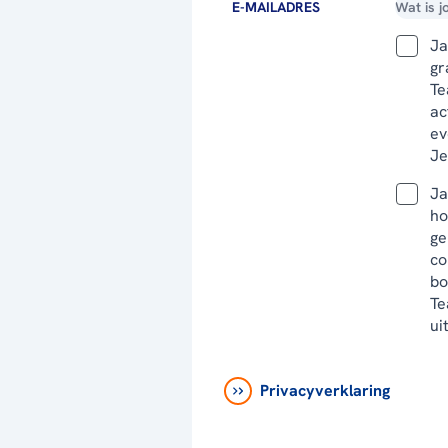
E-MAILADRES
Ja
gr
Te
ac
ev
Je
Ja
ho
ge
co
bo
Te
ui
Privacyverklaring