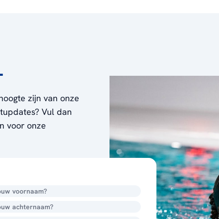
L
hoogte zijn van onze
ortupdates? Vul dan
en voor onze