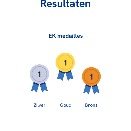
Resultaten
EK medailles
1
1
1
Zilver
Goud
Brons