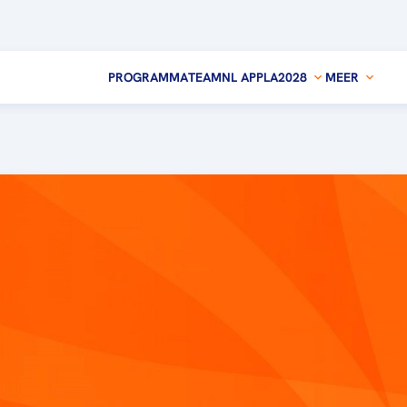
PROGRAMMA
TEAMNL APP
LA2028
MEER