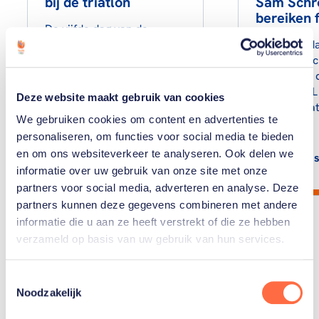
bij de triatlon
Sam Schr
bereiken f
De vijfde dag van de
Paralympische Spelen in
De vierde d
Parijs. Volg de sporters
Paralympisc
van TeamNL in ons liveblog,
Parijs. Volg
met resultaten, reacties,…
van TeamNL i
Deze website maakt gebruik van cookies
met resultat
We gebruiken cookies om content en advertenties te
personaliseren, om functies voor social media te bieden
en om ons websiteverkeer te analyseren. Ook delen we
Lees artikel
Lees
informatie over uw gebruik van onze site met onze
partners voor social media, adverteren en analyse. Deze
partners kunnen deze gegevens combineren met andere
informatie die u aan ze heeft verstrekt of die ze hebben
verzameld op basis van uw gebruik van hun services.
Toon alle
Toestemmingsselectie
Noodzakelijk