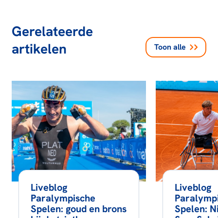
Gerelateerde
artikelen
Toon alle
Liveblog
Liveblog
Paralympische
Paralymp
Spelen: goud en brons
Spelen: N