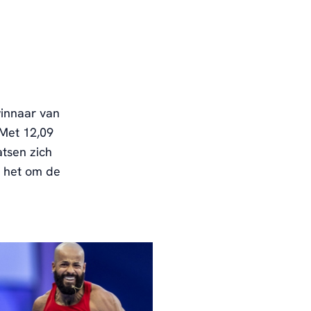
winnaar van
 Met 12,09
atsen zich
s het om de