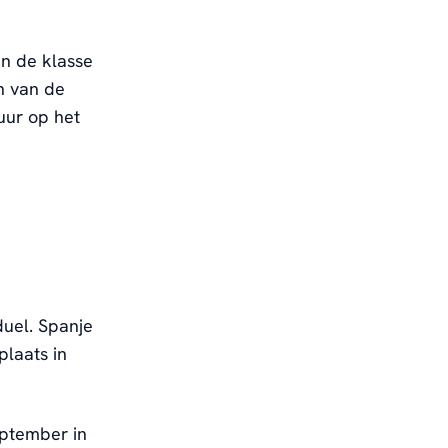
in de klasse
en van de
uur op het
duel. Spanje
plaats in
eptember in