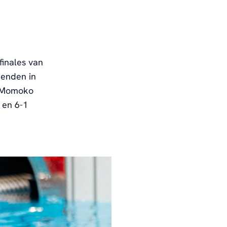
finales van
kenden in
o Momoko
 en 6-1