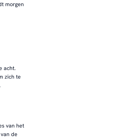
rdt morgen
 acht.
 zich te
.
es van het
 van de