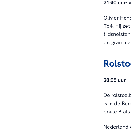
21:40 uur: 
Olivier Hen
T64. Hij ze
tijdsnelste
programma 
Rolsto
20:05 uur
De rolstoel
is in de Be
poule B als
Nederland e