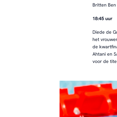
Britten Ben
18:45 uur
Diede de Gr
het vrouwen
de kwartfi
Ahtani en S
voor de tit