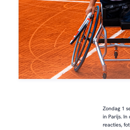
Zondag 1 s
in Parijs.
I
n
reacties, f