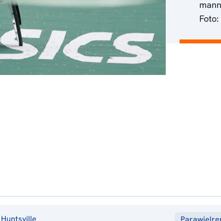
mann
Foto:
Huntsville
Parawielr