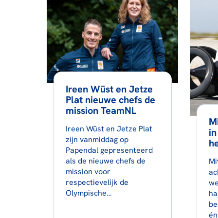
Ireen Wüst en Jetze
Plat nieuwe chefs de
mission TeamNL
Mi
Ireen Wüst en Jetze Plat
in
zijn vanmiddag op
he
Papendal gepresenteerd
als de nieuwe chefs de
Mi
mission voor
ac
respectievelijk de
we
Olympische…
ha
be
én