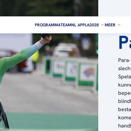
PROGRAMMA
TEAMNL APP
LA2028
MEER
P
Para-
slech
Spele
kunne
beper
blind
besta
komen
handb