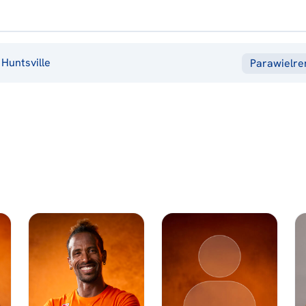
Huntsville
Parawielr