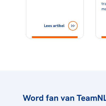
tr
ma
Lees artikel
Word fan van TeamN