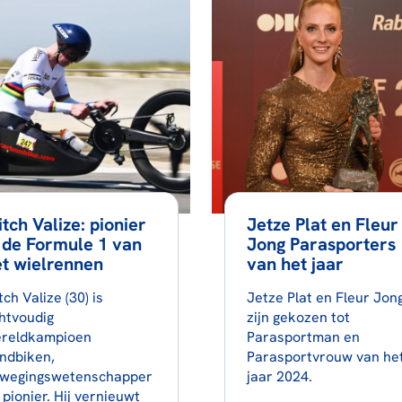
tch Valize: pionier
Jetze Plat en Fleur
 de Formule 1 van
Jong Parasporters
t wielrennen
van het jaar
tch Valize (30) is
Jetze Plat en Fleur Jon
htvoudig
zijn gekozen tot
reldkampioen
Parasportman en
ndbiken,
Parasportvrouw van he
wegingswetenschapper
jaar 2024.
 pionier. Hij vernieuwt