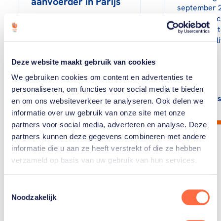
aanvoerder in Parijs
september 2
Paralympisc
Quinten Zantinge is
Welke sport
aanvoerder van onze
zich gekwali
rolstoelbasketballers. Hij
is nog jong, maar heeft al
Deze website maakt gebruik van cookies
veel ervaring.
We gebruiken cookies om content en advertenties te
personaliseren, om functies voor social media te bieden
Lees artikel
Lees
en om ons websiteverkeer te analyseren. Ook delen we
informatie over uw gebruik van onze site met onze
partners voor social media, adverteren en analyse. Deze
partners kunnen deze gegevens combineren met andere
informatie die u aan ze heeft verstrekt of die ze hebben
verzameld op basis van uw gebruik van hun services.
Toon alle
Toestemmingsselectie
Noodzakelijk