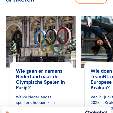
Wie gaan er namens
Wie doen
Nederland naar de
TeamNL m
Olympische Spelen in
Europese 
Parijs?
Krakau?
Welke Nederlandse
Van 21 juni t
sporters hebben zich
2023 is Krak
gekwalificeerd voor de
toneel van d