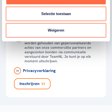
Ja, ik word fan van TeamNL en ontvang
graag gepersonaliseerd nieuws over
Selectie toestaan
TeamNL, het TeamNL Huis, interviews, acties,
kortingen, voorrang op evenementen,
video’s en merchandise. Je kunt je op elk
moment uitschrijven. *
Weigeren
Ja, ik wil als fan van TeamNL op de hoogte
worden gehouden van gepersonaliseerde
acties van onze commerciële partners en
aangesloten bonden via communicatie
verstuurd door TeamNL. Je kunt je op elk
moment uitschrijven.
Privacyverklaring
Inschrijven