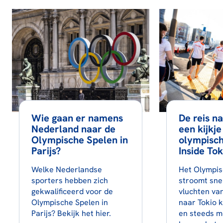
Wie gaan er namens
De reis n
Nederland naar de
een kijkje
Olympische Spelen in
olympisch
Parijs?
Inside To
Welke Nederlandse
Het Olympis
sporters hebben zich
stroomt snel
gekwalificeerd voor de
vluchten v
Olympische Spelen in
naar Tokio 
Parijs? Bekijk het hier.
en steeds m