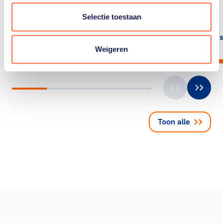
probeert zich staande…
Selectie toestaan
Lees artikel
Lees
Weigeren
Toon alle