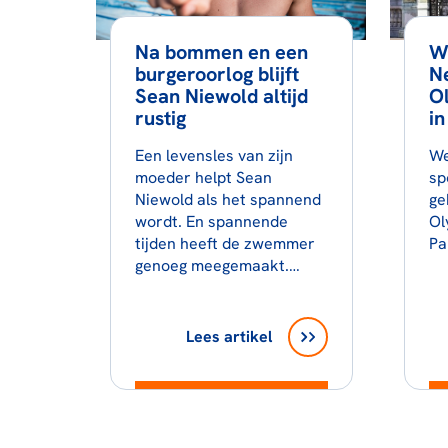
Na bommen en een
W
burgeroorlog blijft
N
Sean Niewold altijd
O
rustig
in
Een levensles van zijn
We
moeder helpt Sean
sp
Niewold als het spannend
ge
wordt. En spannende
Ol
tijden heeft de zwemmer
Pa
genoeg meegemaakt.…
Lees artikel