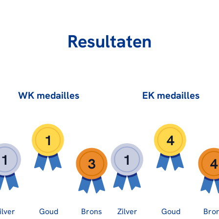
Resultaten
WK medailles
EK medailles
1
4
1
1
3
4
ilver
Goud
Brons
Zilver
Goud
Bro