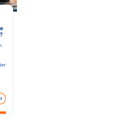
de
?
n
t
ter