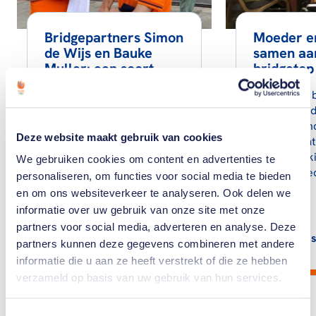
Bridgepartners Simon
Moeder e
de Wijs en Bauke
samen aa
Muller: een soort
bridgetop
huwelijk
Er zijn vee
Simon de Wijs staat met
topsportou
Bauke Muller al twintig
topsportkin
Deze website maakt gebruik van cookies
jaar aan de internationale
zelden komt
bridgetop. Als vaste
ouders en k
We gebruiken cookies om content en advertenties te
waarde in het
topsport bed
personaliseren, om functies voor social media te bieden
Nederlands…
Moeder…
en om ons websiteverkeer te analyseren. Ook delen we
informatie over uw gebruik van onze site met onze
partners voor social media, adverteren en analyse. Deze
Lees artikel
Lees
partners kunnen deze gegevens combineren met andere
informatie die u aan ze heeft verstrekt of die ze hebben
verzameld op basis van uw gebruik van hun services.