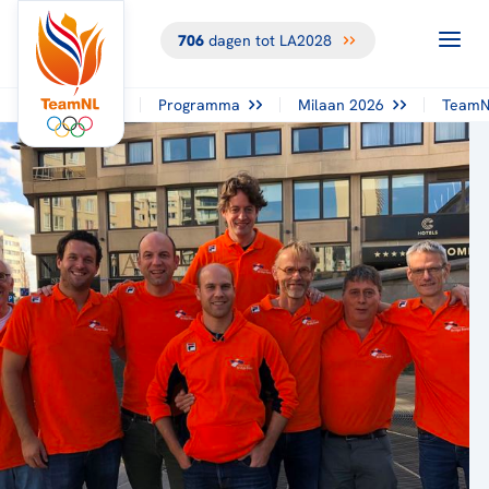
706
dagen tot LA2028
TERUG NAAR
HET
OVERZICHT
Programma
Milaan 2026
TeamN