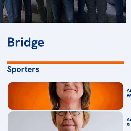
Bridge
Sporters
A
W
A
S