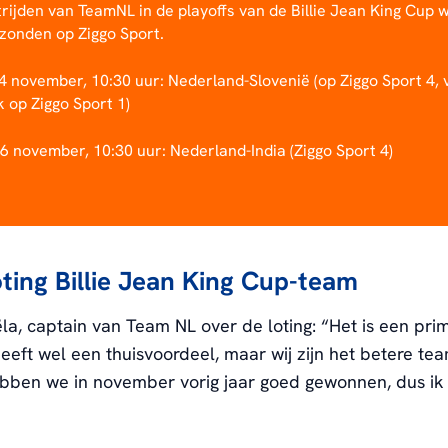
rijden van TeamNL in de playoffs van de Billie Jean King Cup
ezonden op Ziggo Sport.
4 november, 10:30 uur: Nederland-Slovenië (op Ziggo Sport 4, 
 op Ziggo Sport 1)
6 november, 10:30 uur: Nederland-India (Ziggo Sport 4)
oting Billie Jean King Cup-team
la, captain van Team NL over de loting: “Het is een prim
 heeft wel een thuisvoordeel, maar wij zijn het betere te
bben we in november vorig jaar goed gewonnen, dus ik 