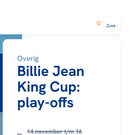
Overig
Billie Jean
King Cup:
play-offs
14 november t/m 16