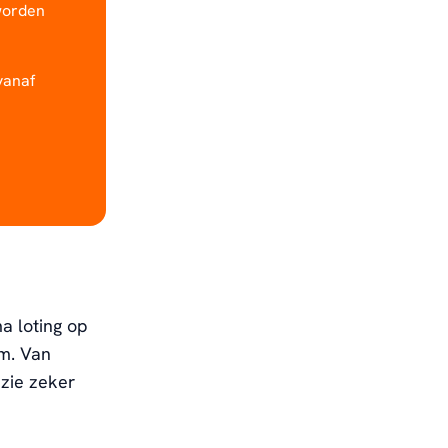
 worden
vanaf
a loting op
am. Van
zie zeker