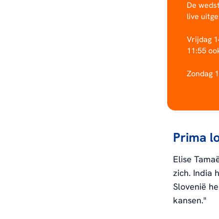
De wedst
live uitg
Vrijdag 1
11:55 ook
Zondag 1
Prima l
Elise Tamaë
zich. India
Slovenië he
kansen."