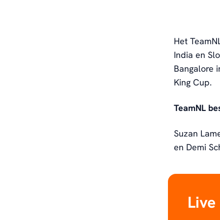
Het TeamNL
India en Sl
Bangalore i
King Cup.
TeamNL bes
Suzan Lame
en Demi Sc
Live