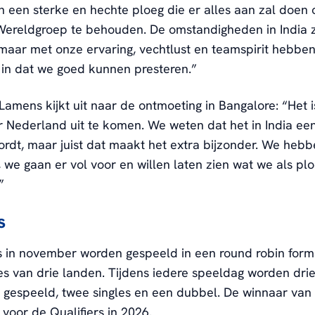
een sterke en hechte ploeg die er alles aan zal doen
Wereldgroep te behouden. De omstandigheden in India z
maar met onze ervaring, vechtlust en teamspirit hebben
 in dat we goed kunnen presteren.”
amens kijkt uit naar de ontmoeting in Bangalore: “Het is
 Nederland uit te komen. We weten dat het in India een
ordt, maar juist dat maakt het extra bijzonder. We heb
 we gaan er vol voor en willen laten zien wat we als p
.”
s
s in november worden gespeeld in een round robin for
s van drie landen. Tijdens iedere speeldag worden dri
 gespeeld, twee singles en een dubbel. De winnaar van
h voor de Qualifiers in 2026.