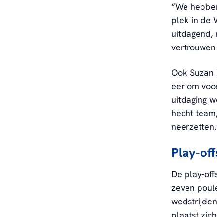
“We hebben 
plek in de 
uitdagend, 
vertrouwen
Ook Suzan L
eer om voor
uitdaging w
hecht team,
neerzetten
Play-off
De play-off
zeven poule
wedstrijden
plaatst zic