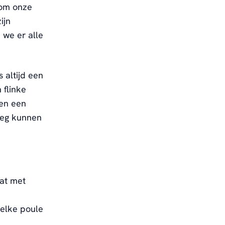
 om onze
ijn
 we er alle
 altijd een
 flinke
ben een
loeg kunnen
mat met
e
 elke poule