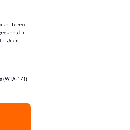
mber tegen
gespeeld in
lie Jean
s (WTA-171)