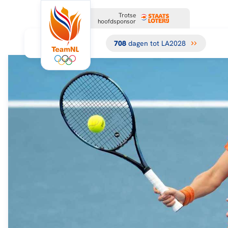
Trotse
hoofdsponsor
708
dagen tot LA2028