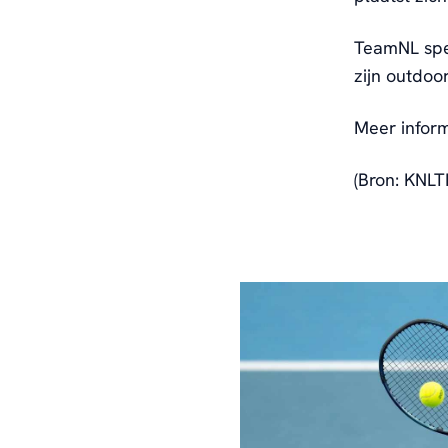
TeamNL spee
zijn outdoo
Meer inform
(Bron: KNLT