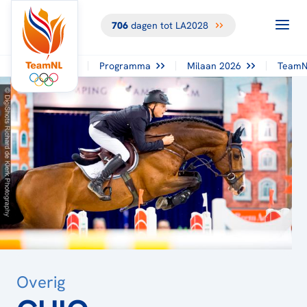
706
dagen tot LA2028
TERUG NAAR
HET
OVERZICHT
Programma
Milaan 2026
TeamN
Overig