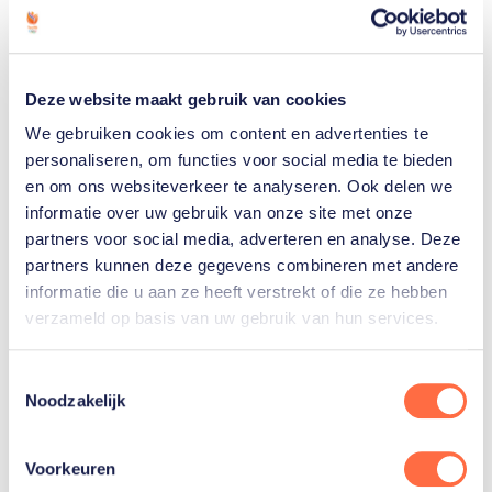
Spelen in Los Angeles 2028.
Foto: Willem Greve (KNHS).
Deze website maakt gebruik van cookies
We gebruiken cookies om content en advertenties te
personaliseren, om functies voor social media te bieden
Gerelateerde sporters
en om ons websiteverkeer te analyseren. Ook delen we
informatie over uw gebruik van onze site met onze
partners voor social media, adverteren en analyse. Deze
Dinja
partners kunnen deze gegevens combineren met andere
van
informatie die u aan ze heeft verstrekt of die ze hebben
Liere
verzameld op basis van uw gebruik van hun services.
Willem
Toestemmingsselectie
Greve
Noodzakelijk
Voorkeuren
Toon alle 3