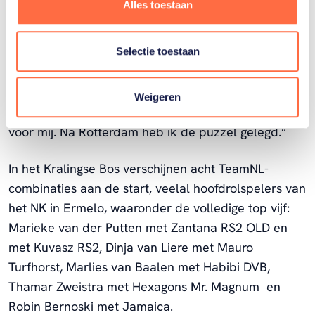
Alles toestaan
landenwedstrijd op het programma staan en als ik
dan als bondscoach daar naar kijk, ben ik blij dat ik
hierdoor meer Nederlandse ruiters in de
Selectie toestaan
internationale rubriek van start kan laten gaan als
laatste observatie. Niet iedereen heeft twee
Weigeren
observaties gereden, dus het is nog even puzzelen
voor mij. Na Rotterdam heb ik de puzzel gelegd.”
In het Kralingse Bos verschijnen acht TeamNL-
combinaties aan de start, veelal hoofdrolspelers van
het NK in Ermelo, waaronder de volledige top vijf:
Marieke van der Putten met Zantana RS2 OLD en
met Kuvasz RS2, Dinja van Liere met Mauro
Turfhorst, Marlies van Baalen met Habibi DVB,
Thamar Zweistra met Hexagons Mr. Magnum en
Robin Bernoski met Jamaica.