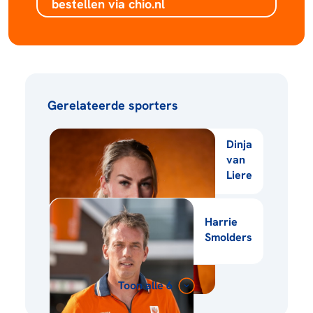
bestellen via chio.nl
Gerelateerde sporters
Dinja
van
Liere
Harrie
Smolders
Toon alle 6