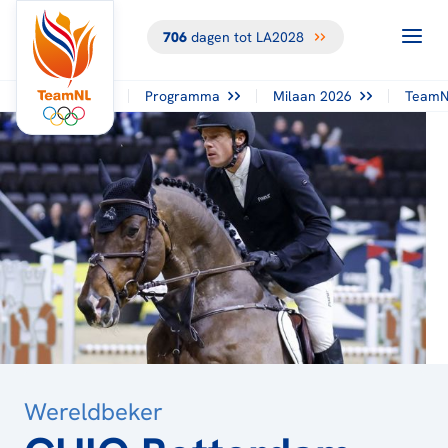
706
dagen tot LA2028
TERUG NAAR
HET
OVERZICHT
Programma
Milaan 2026
TeamN
Wereldbeker