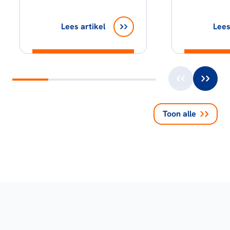
Lees artikel
Lees
Toon alle