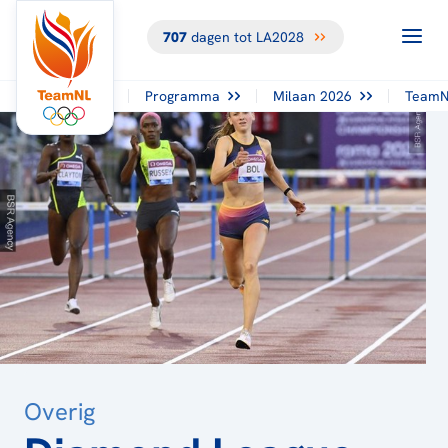
707
dagen tot LA2028
TERUG NAAR
HET
OVERZICHT
Programma
Milaan 2026
TeamN
Overig