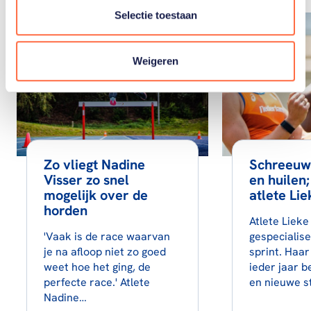
Selectie toestaan
Weigeren
Zo vliegt Nadine
Schreeuw
Visser zo snel
en huilen;
mogelijk over de
atlete Li
horden
Atlete Lieke
'Vaak is de race waarvan
gespecialise
je na afloop niet zo goed
sprint. Haar
weet hoe het ging, de
ieder jaar b
perfecte race.' Atlete
en nieuwe 
Nadine…