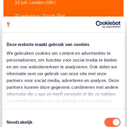
23 juli: Londen (GBr)
31 augustus: Zürich (Zwi)
2 september: Shenzhen (Chn)
8 september: Brussel (Bel)
Deze website maakt gebruik van cookies
We gebruiken cookies om content en advertenties te
16 en 17 september: Eugene (VSt)
personaliseren, om functies voor social media te bieden
en om ons websiteverkeer te analyseren. Ook delen we
informatie over uw gebruik van onze site met onze
partners voor social media, adverteren en analyse. Deze
partners kunnen deze gegevens combineren met andere
informatie die u aan ze heeft verstrekt of die ze hebben
Gerelateerde teams
verzameld op basis van uw gebruik van hun services.
Toestemmingsselectie
Noodzakelijk
Atletiek