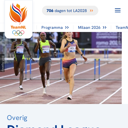
706
dagen tot LA2028
TERUG NAAR
HET
OVERZICHT
Programma
Milaan 2026
TeamN
Overig