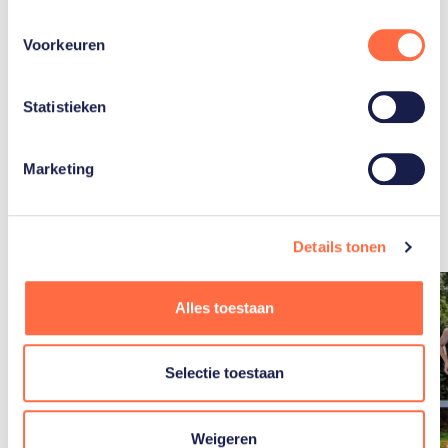
Voorkeuren
Statistieken
Gerelateerde
Marketing
artikelen
Toon alle
Details tonen
Alles toestaan
Selectie toestaan
Weigeren