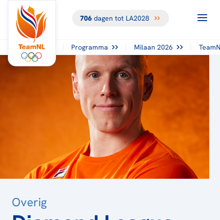
706
dagen tot LA2028
TERUG NAAR
HET
OVERZICHT
Programma
Milaan 2026
TeamN
Overig