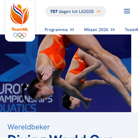
707
dagen tot LA2028
TERUG NAAR
HET
OVERZICHT
Programma
Milaan 2026
TeamN
Wereldbeker