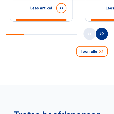
Lees artikel
Lees
Toon alle