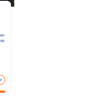
n
van
 op
t