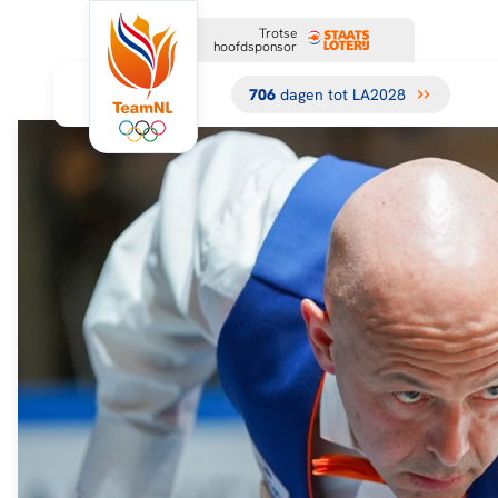
Trotse
hoofdsponsor
706
dagen tot LA2028