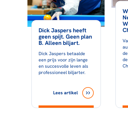
W
N
W
C
Dick Jaspers heeft
geen spijt. Geen plan
Va
B. Alleen biljart.
au
de
Dick Jaspers betaalde
de
een prijs voor zijn lange
Ch
en succesvolle leven als
professioneel biljarter.
Lees artikel