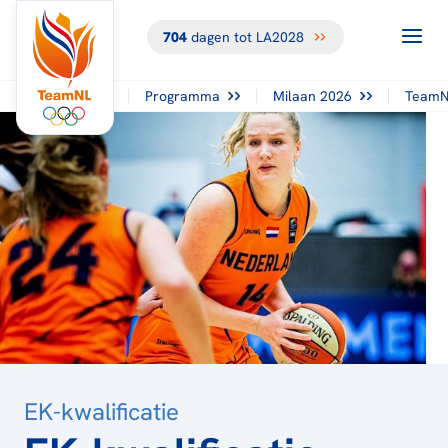
704
dagen tot LA2028
TERUG NAAR
HET
OVERZICHT
Programma
Milaan 2026
TeamN
EK-kwalificatie