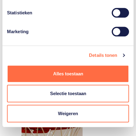
Janis
Boonstra
Statistieken
Toon alle 8
Marketing
Details tonen
Gerelateerde teams
Alles toestaan
Basketbal
Selectie toestaan
vrouwen
Weigeren