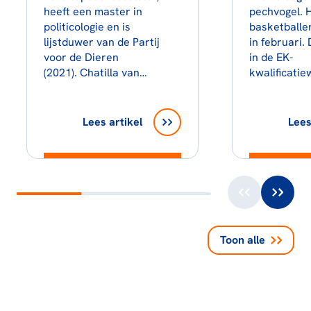
heeft een master in
pechvogel.
politicologie en is
basketballe
lijstduwer van de Partij
in februari.
voor de Dieren
in de EK-
(2021). Chatilla van…
kwalificatie
Lees artikel
Lees
Toon alle