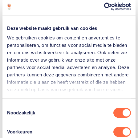
Wil jij erbij zijn?
Deze website maakt gebruik van cookies
Koop dan hier je tickets!
We gebruiken cookies om content en advertenties te
personaliseren, om functies voor social media te bieden
Klik hier
en om ons websiteverkeer te analyseren. Ook delen we
informatie over uw gebruik van onze site met onze
partners voor social media, adverteren en analyse. Deze
partners kunnen deze gegevens combineren met andere
informatie die u aan ze heeft verstrekt of die ze hebben
verzameld op basis van uw gebruik van hun services.
Gerelateerde sporters
Toestemmingsselectie
Karin
Noodzakelijk
Kuijt
Voorkeuren