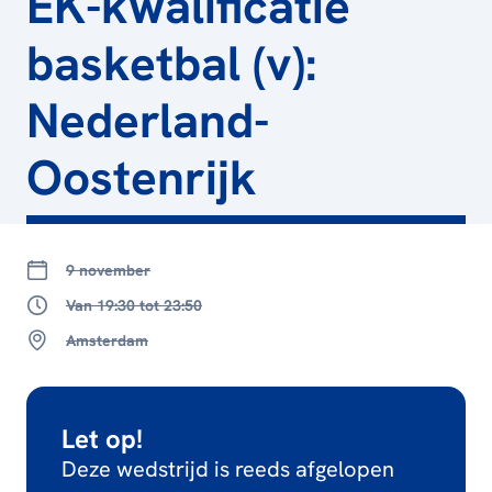
EK-kwalificatie
basketbal (v):
Nederland-
Oostenrijk
9 november
Van 19:30 tot 23:50
Amsterdam
Let op!
Deze wedstrijd is reeds afgelopen