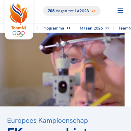
705
dagen tot LA2028
TERUG NAAR
HET
OVERZICHT
Programma
Milaan 2026
TeamN
Europees Kampioenschap