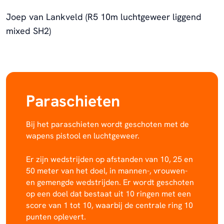
Joep van Lankveld (R5 10m luchtgeweer liggend
mixed SH2)
Paraschieten
Bij het paraschieten wordt geschoten met de
wapens pistool en luchtgeweer.
Er zijn wedstrijden op afstanden van 10, 25 en
50 meter van het doel, in mannen-, vrouwen-
en gemengde wedstrijden. Er wordt geschoten
op een doel dat bestaat uit 10 ringen met een
score van 1 tot 10, waarbij de centrale ring 10
punten oplevert.