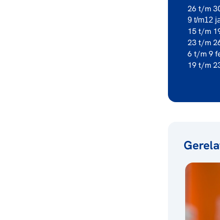
26 t/m 3
9 t/m12 j
15 t/m 19
23 t/m 2
6 t/m 9 f
19 t/m 2
Gerela