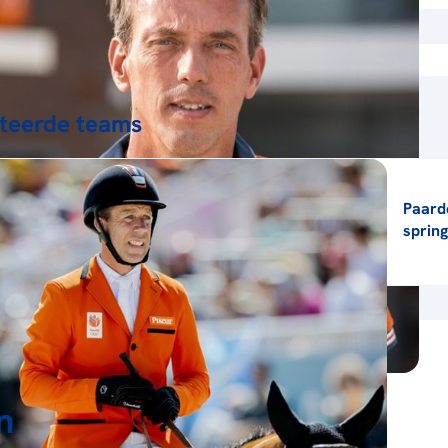
teerde teams
Paard
sprin
n