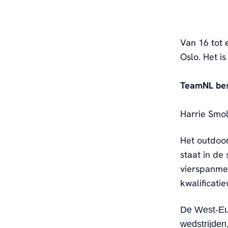
Van 16 tot 
Oslo. Het i
TeamNL bes
Harrie Smol
Het outdoor
staat in de
vierspanmen
kwalificati
De West-Eur
wedstrijden