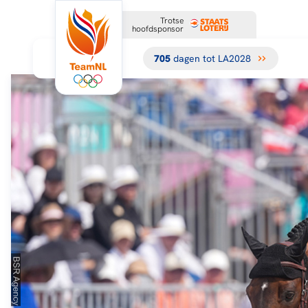
Trotse
hoofdsponsor
705
dagen tot LA2028