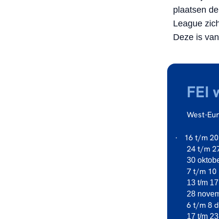
plaatsen de
League zic
Deze is van 
FEI 
West-Eur
16 t/m 20
·
24 t/m 27
30 oktob
7 t/m 10
13 t/m 17
28 novem
6 t/m 8 
17 t/m 2