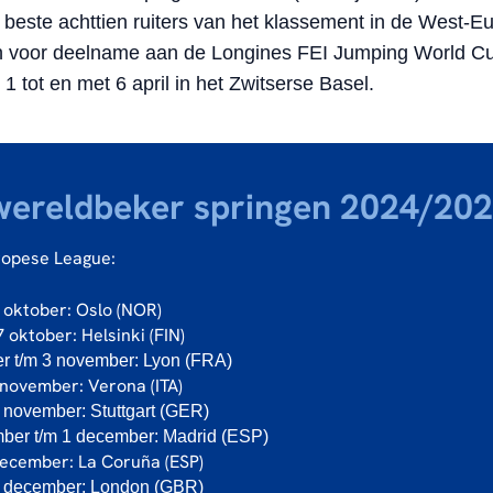
 beste achttien ruiters van het klassement in de West-E
h voor deelname aan de Longines FEI Jumping World Cu
1 tot en met 6 april in het Zwitserse Basel.
wereldbeker springen 2024/20
opese League:
 oktober: Oslo (NOR)
 oktober: Helsinki (FIN)
er t/m 3 november: Lyon (FRA)
 november: Verona (ITA)
 november: Stuttgart (GER)
ber t/m 1 december: Madrid (ESP)
december: La Coruña (ESP)
3 december: London (GBR)