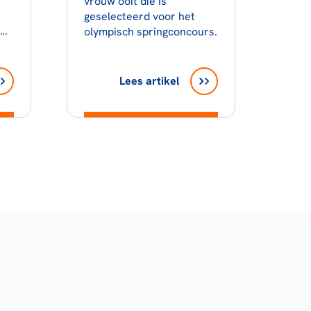
vrouw ooit die is
geselecteerd voor het
s…
olympisch springconcours.
Lees artikel