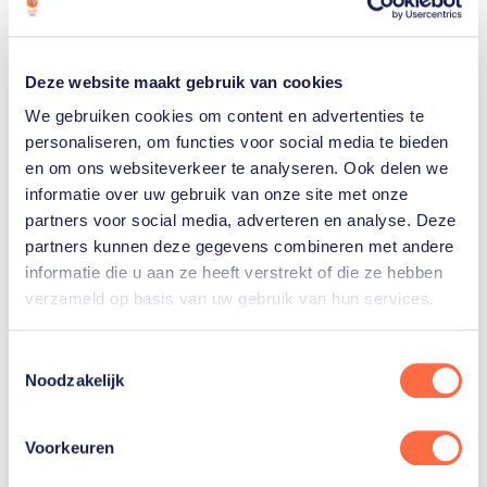
verschillende blessures hebben we Teun eigenlijk
vanaf vorig jaar juli niet meer gezien bij Oranje.
Daarbij is hij ook in de eindfase van de competitie
Deze website maakt gebruik van cookies
nog langdurig geblesseerd geweest. Daarom maak ik
We gebruiken cookies om content en advertenties te
op dit moment de keuze voor andere spelers.”
personaliseren, om functies voor social media te bieden
en om ons websiteverkeer te analyseren. Ook delen we
informatie over uw gebruik van onze site met onze
Hij vervolgt: “Casper van der Veen gaat terug naar
partners voor social media, adverteren en analyse. Deze
de selectie van Jong Oranje. Dit is in goed overleg
partners kunnen deze gegevens combineren met andere
gegaan. Hij heeft de kans gehad om al een keer te
informatie die u aan ze heeft verstrekt of die ze hebben
proeven aan Oranje maar gaat zich nu richten op
verzameld op basis van uw gebruik van hun services.
het WK U21 aan het einde van dit jaar. De kans om
zich te laten zien, in het post-olympisch jaar, hebben
Toestemmingsselectie
ook Bram, Boris en Daan gehad. Zij hebben het
Noodzakelijk
prima gedaan, maar het is niet voldoende gebleken
om een plek af te dwingen in de nieuwe
Voorkeuren
trainingsgroep."