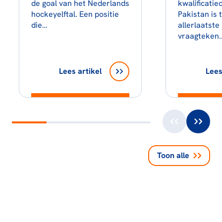
de goal van het Nederlands
kwalificatie
hockeyelftal. Een positie
Pakistan is 
die…
allerlaatst
vraagteken
Lees artikel
Lees
Toon alle