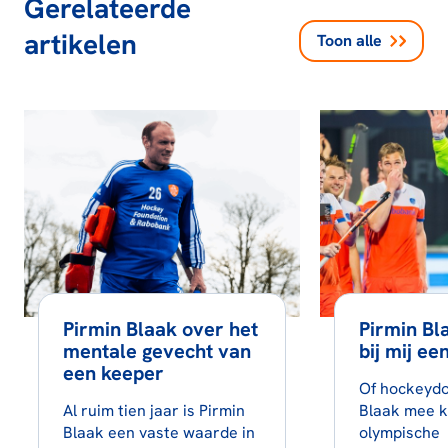
Gerelateerde
artikelen
Toon alle
Pirmin Blaak over het
Pirmin Bla
mentale gevecht van
bij mij ee
een keeper
Of hockeydo
Al ruim tien jaar is Pirmin
Blaak mee k
Blaak een vaste waarde in
olympische