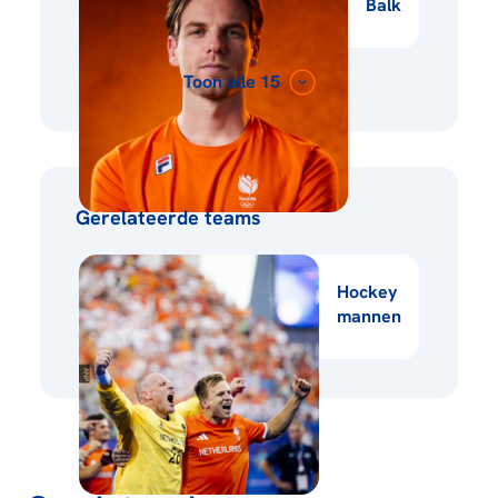
Balk
Toon alle 15
Gerelateerde teams
Hockey
mannen