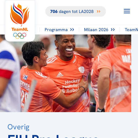
706
dagen tot LA2028
TERUG NAAR
HET
OVERZICHT
Programma
Milaan 2026
TeamN
Overig