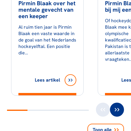
Pirmin Blaak over het
Pirmin Bla
mentale gevecht van
bij mij ee
een keeper
Of hockeydo
Al ruim tien jaar is Pirmin
Blaak mee k
Blaak een vaste waarde in
olympische
de goal van het Nederlands
kwalificatie
hockeyelftal. Een positie
Pakistan is 
die…
allerlaatst
vraagteken
Lees artikel
Lees
Toon alle