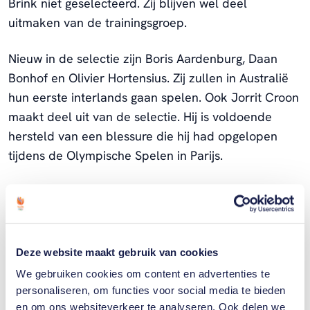
Brink niet geselecteerd. Zij blijven wel deel
uitmaken van de trainingsgroep.
Nieuw in de selectie zijn Boris Aardenburg, Daan
Bonhof en Olivier Hortensius. Zij zullen in Australië
hun eerste interlands gaan spelen. Ook Jorrit Croon
maakt deel uit van de selectie. Hij is voldoende
hersteld van een blessure die hij had opgelopen
tijdens de Olympische Spelen in Parijs.
In de selectie ontbreken Thierry Brinkman, Jip
Janssen, Floris Wortelboer en Lars Balk. Zij zijn
momenteel actief in de Hockey India League. En
omdat Max de Bie revalideert van een blessure
Deze website maakt gebruik van cookies
waarvoor hij na de FIH Pro League in december is
We gebruiken cookies om content en advertenties te
behandeld, maakt ook hij geen deel uit van deze
personaliseren, om functies voor social media te bieden
selectie.
en om ons websiteverkeer te analyseren. Ook delen we