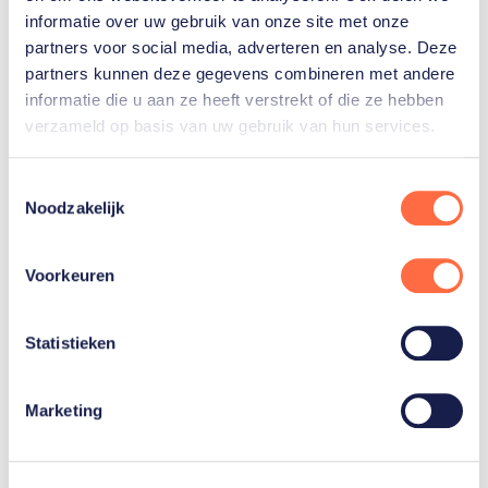
informatie over uw gebruik van onze site met onze
partners voor social media, adverteren en analyse. Deze
FIH Hockey Pro League
partners kunnen deze gegevens combineren met andere
informatie die u aan ze heeft verstrekt of die ze hebben
verzameld op basis van uw gebruik van hun services.
De Hockey Pro League wordt sinds 2019 elk jaar
georganiseerd. Alleen de beste landen ter wereld
Toestemmingsselectie
doen hier aan mee. Zowel bij de mannen als bij de
Noodzakelijk
vrouwen spelen alle negen deelnemende landen
twee keer tegen elkaar in steeds een ander land.
Voorkeuren
De wedstrijden worden gespeeld van december tot
en met juni.
Statistieken
Marketing
Gerelateerde sporters