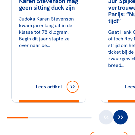
Karen Stevenson mag
Jur Spijke
geen sitting duck zijn
vertrouw
Parijs: “N
Judoka Karen Stevenson
tijd!”
kwam jarenlang uit in de
klasse tot 78 kilogram.
Gaat Henk G
Begin dit jaar stapte ze
of toch Roy
over naar de…
strijd om he
ticket bij de
zwaargewic
breed…
Lees artikel
Lees