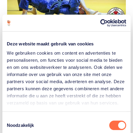
Hoeveel gewichtsklassen zijn er in het judo?
Hoe lang duurt het toernooi en waarom zijn er
twee winnaars van een bronzen medaille?
Deze website maakt gebruik van cookies
Lees hier alles wat je moet weten om het judo
goed te kunnen volgen.
We gebruiken cookies om content en advertenties te
personaliseren, om functies voor social media te bieden
Lees hier de regels
en om ons websiteverkeer te analyseren. Ook delen we
informatie over uw gebruik van onze site met onze
partners voor social media, adverteren en analyse. Deze
partners kunnen deze gegevens combineren met andere
informatie die u aan ze heeft verstrekt of die ze hebben
verzameld op basis van uw gebruik van hun services.
Gerelateerde sporters
Toestemmingsselectie
Noodzakelijk
natascha