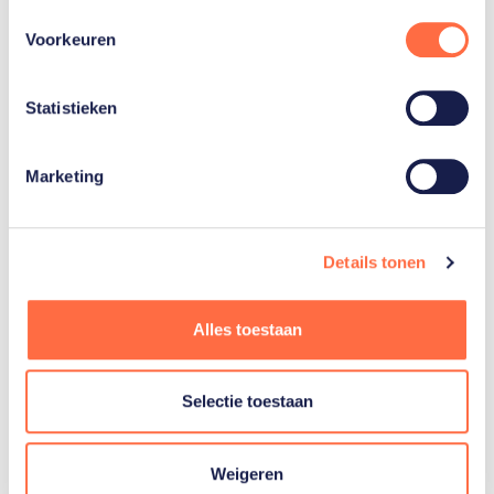
ausma
(1)
Voorkeuren
Statistieken
Simeon
Catharina
Marketing
Toon alle 7
Details tonen
Alles toestaan
Gerelateerde teams
Selectie toestaan
Judo
Weigeren