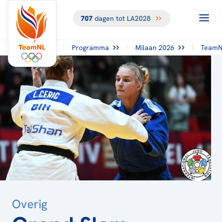
707
dagen tot LA2028
TERUG NAAR
HET
OVERZICHT
Programma
Milaan 2026
TeamN
Overig